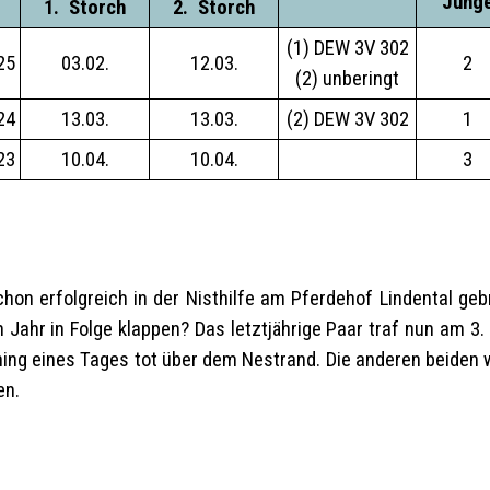
Jung
__
1.
_
Storch
__
__
2.
_
Storch
__
(1) DEW 3V 302
25
03.02.
12.03.
2
(2) unberingt
24
13.03.
13.03.
(2) DEW 3V 302
1
23
10.04.
10.04.
3
on erfolgreich in der Nisthilfe am Pferdehof Lindental geb
Jahr in Folge klappen? Das letztjährige Paar traf nun am 3.
 hing eines Tages tot über dem Nestrand. Die anderen beiden 
den.