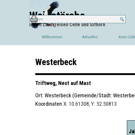
Direkt zum Seiteninhalt
Weißstörche
in den Landkreisen Celle und Gifhorn
Willkommen
Aktuelles
Kreis Cell
▼
Westerbeck
Triftweg, Nest auf Mast
Ort: Westerbeck (Gemeinde/Stadt: Westerbe
Koordinaten
X: 10.61308, Y: 52.50813
Ja