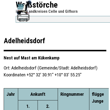
Direkt zum Seiteninhalt
Weißstörche
Menü überspringen
Menü überspringen
in den Landkreisen Celle und Gifhorn
Adelheidsdorf
Nest auf Mast am Kükenkamp
Ort: Adelheidsdorf (Gemeinde/Stadt: Adelheidsdorf)
Koordinaten +52° 32' 30.91" +10° 03' 55.25"
Jahr
Ankunft
Ringnummer
flügge
Junge
1.
2.