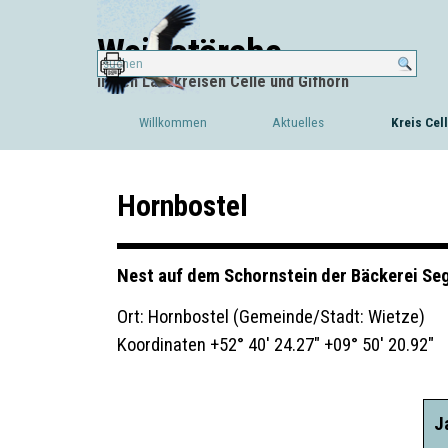
Direkt zum Seiteninhalt
Weißstörche
in den Landkreisen Celle und Gifhorn
Willkommen
Aktuelles
Kreis Cel
▼
Hornbostel
Nest auf dem Schornstein der Bäckerei Se
Ort: Hornbostel (Gemeinde/Stadt: Wietze)
Koordinaten +52° 40' 24.27" +09° 50' 20.92"
J