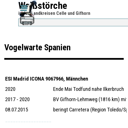
Direkt zum Seiteninhalt
Weißstörche
Menü überspringen
Menü überspringen
in den Landkreisen Celle und Gifhorn
Vogelwarte Spanien
ESI Madrid ICONA 9067966, Männchen
2020
Ende Mai Todfund nahe Ilkerbruch
2017 - 2020
BV Gifhorn-Lehmweg (1816 km) mit
08.07.2015
beringt Carretera (Region Toledo/Spa
__________________