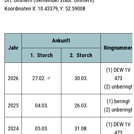
Ort: Ummern (Gemeinde/Stadt: Ummern)
Koordinaten X: 10.43379, Y: 52.59008
Ankunft
Jahr
Ringnummer
__
1.
_
Storch
__
__
2.
_
Storch
__
(1) DEW 1V
2026
27.02. ♂
30.03.
473
(2) unberingt
(1) beringt
2025
04.03.
26.03.
(2) unberingt
(1) DEW 1V
2024
05.03.
31.08.
473