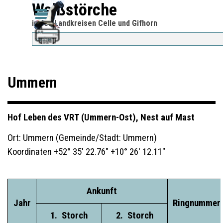
Direkt zum Seiteninhalt
Weißstörche
Menü überspringen
Menü überspringen
in den Landkreisen Celle und Gifhorn
Ummern
Hof Leben des VRT (Ummern-Ost), Nest auf Mast
Ort: Ummern (Gemeinde/Stadt: Ummern)
Koordinaten +52° 35' 22.76" +10° 26' 12.11"
Ankunft
Jahr
Ringnummer
__
1.
_
Storch
__
__
2.
_
Storch
__