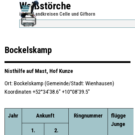
Direkt zum Seiteninhalt
Weißstörche
Menü überspringen
Menü überspringen
in den Landkreisen Celle und Gifhorn
Bockelskamp
Nisthilfe auf Mast, Hof Kunze
Ort: Bockelskamp (Gemeinde/Stadt: Wienhausen)
Koordinaten +52°34'38.6" +10°08'39.5"
Jahr
Ankunft
Ringnummer
flügge
Junge
1.
2.