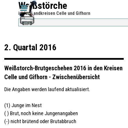
Direkt zum Seiteninhalt
Weißstörche
Menü überspringen
Menü überspringen
in den Landkreisen Celle und Gifhorn
2. Quartal 2016
Weißstorch-Brutgeschehen 2016 in den Kreisen
Celle und Gifhorn - Zwischenübersicht
Die Angaben werden laufend aktualisiert.
(1) Junge im Nest
( ) Brut, noch keine Jungenangaben
(-) nicht brütend oder Brutabbruch