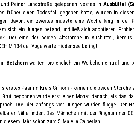
 und Peiner Landstraße gelegenen Nestes in
Ausbüttel (S
n früher einen Todesfall gegeben hatte, wurden in diese
ngen davon, ein zweites musste eine Woche lang in der Pf
 dem sich ein Junges befand, und ließ sich adoptieren. Probl
. Der eine der beiden Altstörche in Ausbüttel, bereits
DEH M 134
der Vogelwarte Hiddensee beringt.
 in
Betzhorn
warten, bis endlich ein Weibchen eintraf und b
als erstes Paar im Kreis Gifhorn - kamen die beiden Störche
 Brut begonnen wurde erst einen Monat danach, als das da
prach. Drei der anfangs vier Jungen wurden flügge. Der N
ittelbarer Nähe finden. Das Männchen mit der Ringnummer
DE
n diesem Jahr schon zum 5. Male in Calberlah.