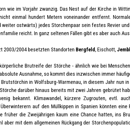
orn wie im Vorjahr zwanzig. Das Nest auf der Kirche in Witt
 nicht einmal hundert Metern voneinander entfernt. Normal
 weiter ostwärts) jedes Storchenpaar sein festes Revier und 
familie reicht. In ganz seltenen Fällen gibt es aber auch Au
tzt 2003/2004 besetzten Standorten
Bergfeld
, Eischott,
Jemb
ie körperliche Brutreife der Störche - ähnlich wie bei Mensch
e absolute Ausnahme, so kommt dies inzwischen immer häufige
e Brutstörchin in Wolfsburg-Warmenau, in diesem Jahr nun in
törche darüber hinaus bereits mit zwei Jahren gebrütet haben,
wenig bekannt. Klimawandel, kürzere Zugrouten, evtl. au
Überwinterern auf den Müllkippen in Spanien könnten eine R
e früher die Zweijährigen kaum eine Chance hatten, ins Br
ahl aber mit dem allgemeinen Rückgang der Storchenpopulatio