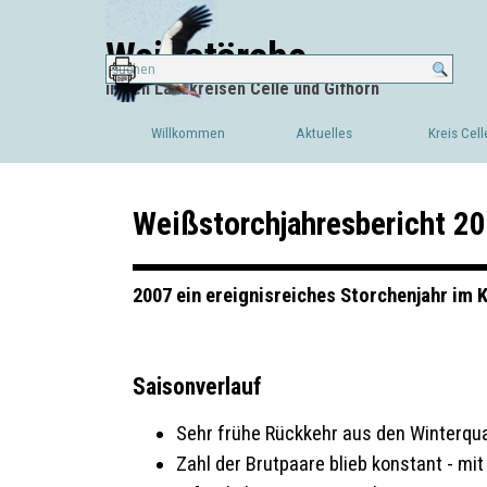
Direkt zum Seiteninhalt
Weißstörche
in den Landkreisen Celle und Gifhorn
Willkommen
Aktuelles
Kreis Cell
▼
Weißstorchjahresbericht 20
2007 ein ereignisreiches Storchenjahr im K
Saisonverlauf
Sehr frühe Rückkehr aus den Winterqua
Zahl der Brutpaare blieb konstant - mi