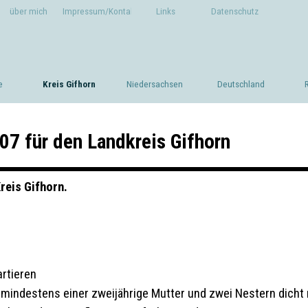
Menü überspringen
über mich
Impressum/Kontakt
Links
Datenschutz
Menü überspringen
e
Kreis Gifhorn
▼
Niedersachsen
▼
Deutschland
▼
07 für den Landkreis Gifhorn
reis Gifhorn.
rtieren
t mindestens einer zweijährige Mutter und zwei Nestern dich