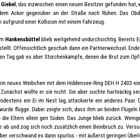
s
Giebel
, das inzwischen einen neuen Besitzer gefunden hat, 
 dem Acker gegenüber an der Straße nach Rühen. Das Obd
 aufgrund einer Kollision mit einem Fahrzeug.
um
Hankensbüttel
blieb weitgehend undurchsichtig. Bereits 
stellt. Offensichtlich geschah dann ein Partnerwechsel. Ende 
n Tag gab es aber Storchenkämpfe, denen die Brut zum Opfer 
ein neues Weibchen mit dem Hiddensee-Ring DEH H 2403 ein. 
Zunächst wollte er sie nicht. Sie aber suchte hartnäckig sei
estens ein Ei im Nest lag, attackierte ein anderes Paar. 
urde flügge. Dabei zeigte sich, dass ihm an beiden Flügeln Fe
n die Eltern allein gen Süden. Das Junge blieb zurück. Weni
e ab und zog sich noch zusätzlich einen Beinbruch zu. Ver
ber verschwand es dann spurlos - mit äußerst geringen Übe