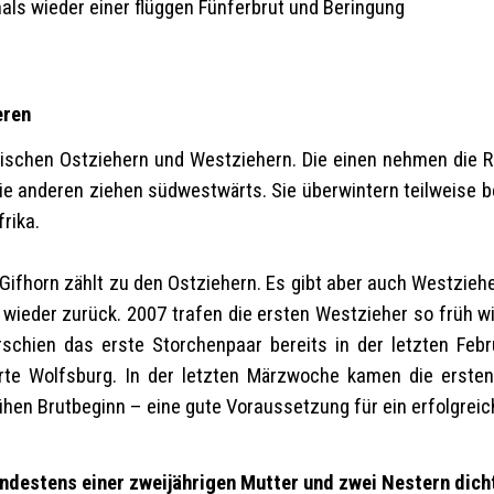
als wieder einer flüggen Fünferbrut und Beringung
eren
ischen Ostziehern und Westziehern. Die einen nehmen die Ro
ie anderen ziehen südwestwärts. Sie überwintern teilweise ber
rika.
Gifhorn zählt zu den Ostziehern. Es gibt aber auch Westzieher
r wieder zurück. 2007 trafen die ersten Westzieher so früh w
rschien das erste Storchenpaar bereits in der letzten Fe
arte Wolfsburg. In der letzten Märzwoche kamen die ersten
ühen Brutbeginn – eine gute Voraussetzung für ein erfolgreic
indestens einer zweijährigen Mutter und zwei Nestern dic