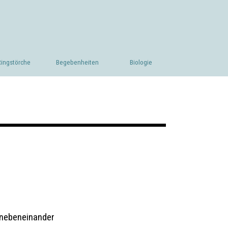
Ringstörche
▼
Begebenheiten
▼
Biologie
t nebeneinander