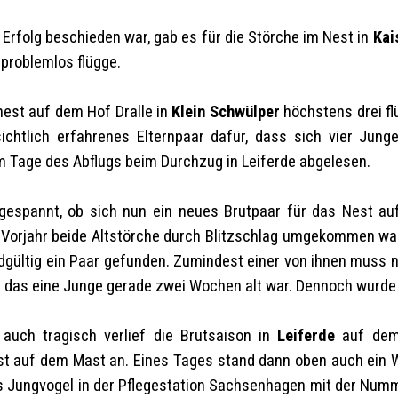
Erfolg beschieden war, gab es für die Störche im Nest in
Kai
problemlos flügge.
est auf dem Hof Dralle in
Klein Schwülper
höchstens drei fl
chtlich erfahrenes Elternpaar dafür, dass sich vier Junge
m Tage des Abflugs beim Durchzug in Leiferde abgelesen.
gespannt, ob sich nun ein neues Brutpaar für das Nest a
orjahr beide Altstörche durch Blitzschlag umgekommen war
endgültig ein Paar gefunden. Zumindest einer von ihnen muss
ls das eine Junge gerade zwei Wochen alt war. Dennoch wurde
auch tragisch verlief die Brutsaison in
Leiferde
auf dem 
st auf dem Mast an. Eines Tages stand dann oben auch ein W
ls Jungvogel in der Pflegestation Sachsenhagen mit der Nu