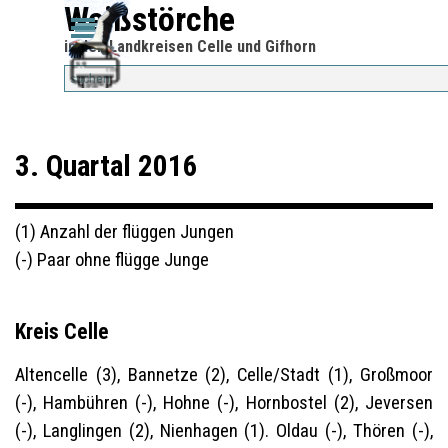
Direkt zum Seiteninhalt
Weißstörche
Menü überspringen
Menü überspringen
in den Landkreisen Celle und Gifhorn
3. Quartal 2016
(1) Anzahl der flüggen Jungen
(-) Paar ohne flügge Junge
Kreis Celle
Altencelle (3), Bannetze (2), Celle/Stadt (1), Großmoor
(-), Hambühren (-), Hohne (-), Hornbostel (2), Jeversen
(-), Langlingen (2), Nienhagen (1). Oldau (-), Thören (-),