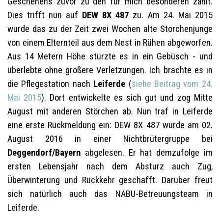
Geschehens zuvor zu den für mich besonderen zählt.
Dies trifft nun auf
DEW 8X 487
zu. Am 24. Mai 2015
wurde das zu der Zeit zwei Wochen alte Storchenjunge
von einem Elternteil aus dem Nest in Rühen abgeworfen.
Aus 14 Metern Höhe stürzte es in ein Gebüsch - und
überlebte ohne größere Verletzungen. Ich brachte es in
die Pflegestation nach
Leiferde
(
siehe Beitrag vom 24.
Mai 2015
)
. Dort entwickelte es sich gut und zog Mitte
August mit anderen Störchen ab
. Nun traf in Leiferde
eine erste Rückmeldung ein: DEW 8X 487 wurde am 02.
August 2016 in einer Nichtbrütergruppe bei
Deggendorf/Bayern
abgelesen. Er hat demzufolge im
ersten Lebensjahr nach dem Absturz auch Zug,
Überwinterung und Rückkehr geschafft. Darüber freut
sich natürlich auch das NABU-Betreuungsteam in
Leiferde.