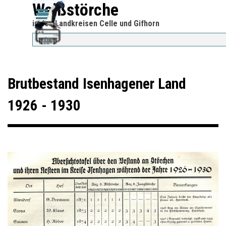
Direkt zum Seiteninhalt
Weißstörche
Menü überspringen
Menü überspringen
in den Landkreisen Celle und Gifhorn
Brutbestand Isenhagener Land
1926 - 1930