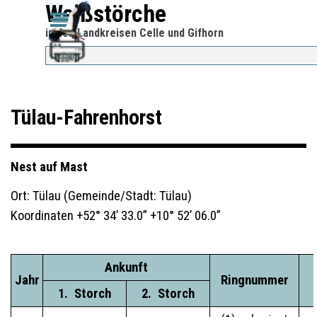
Direkt zum Seiteninhalt
Weißstörche
Menü überspringen
Menü überspringen
in den Landkreisen Celle und Gifhorn
Tülau-Fahrenhorst
Nest auf Mast
Ort: Tülau (Gemeinde/Stadt: Tülau)
Koordinaten +52° 34’ 33.0” +10° 52’ 06.0”
Ankunft
Jahr
Ringnummer
__
1.
_
Storch
__
__
2.
_
Storch
__