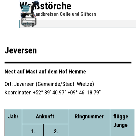
Direkt zum Seiteninhalt
Weißstörche
Menü überspringen
Menü überspringen
in den Landkreisen Celle und Gifhorn
Jeversen
Nest auf Mast auf dem Hof Hemme
Ort: Jeversen (Gemeinde/Stadt: Wietze)
Koordinaten +52° 39' 40.97" +09° 46' 18.79"
Jahr
Ankunft
Ringnummer
flügge
Junge
1.
2.